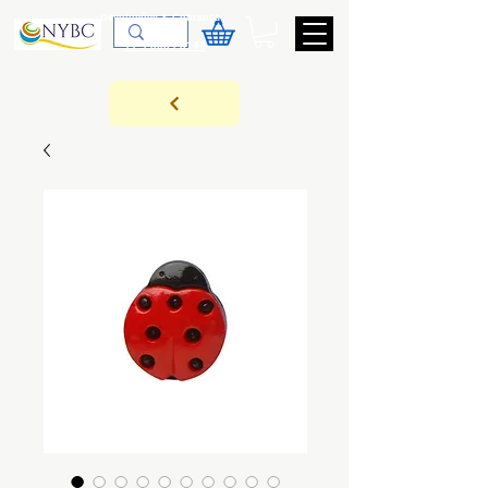
Devoluções & Cobrança
11-9-3089-3144