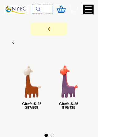
Devoluções & Cobrança
11-9-3089-3144