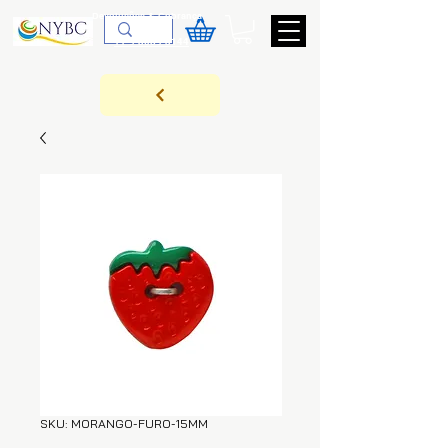
Devoluções & Cobrança
11-9-3089-3144
SKU: MORANGO-FURO-15MM