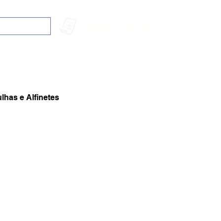
PEDIDO RÁPIDO
Log In
144
lhas e Alfinetes