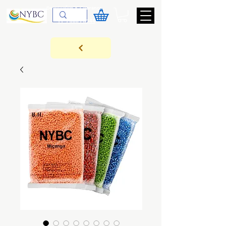
Devoluções & Cobrança
11-9-3089-3144