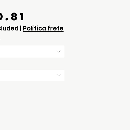
Price
0.81
cluded
|
Politica frete
*