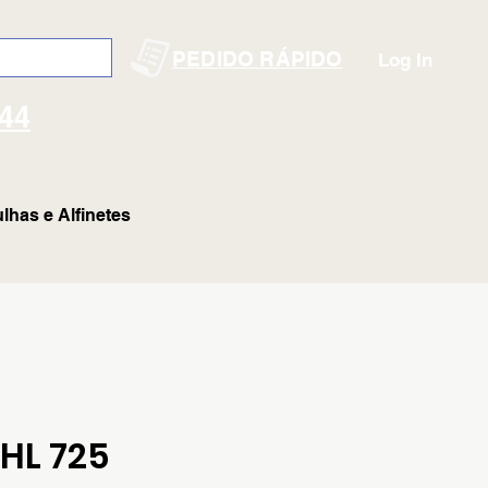
PEDIDO RÁPIDO
Log In
144
lhas e Alfinetes
HL 725