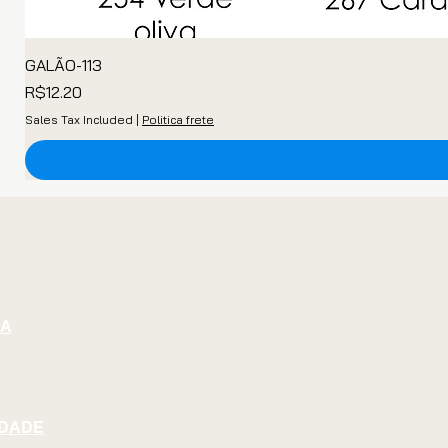
GALÃO-113
Price
R$12.20
Sales Tax Included
|
Politica frete
GA
IDADE