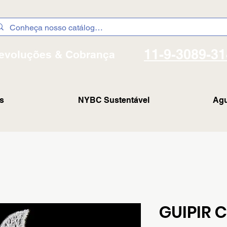
11-9-3089-3
evoluções & Cobrança
s
NYBC Sustentável
Agu
GUIPIR C