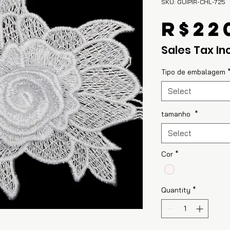
SKU: GUIPIR-CHL-725
R$22
Sales Tax In
Tipo de embalagem
Select
tamanho
*
Select
Cor
*
Quantity
*