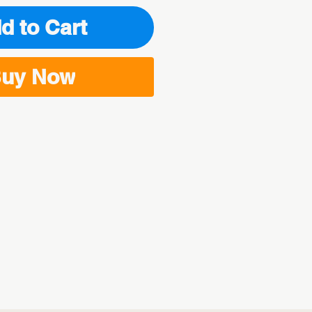
d to Cart
uy Now