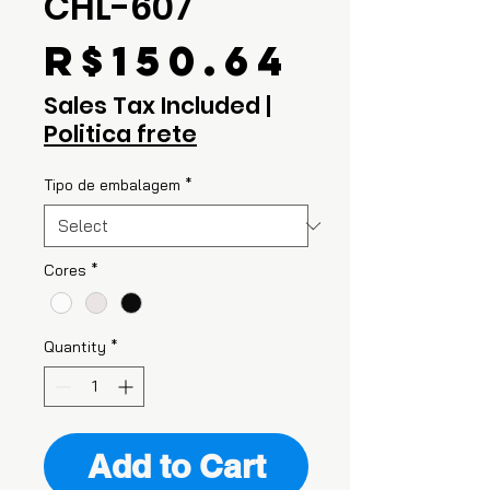
CHL-607
Price
R$150.64
Sales Tax Included
|
Politica frete
Tipo de embalagem
*
Cores
*
Quantity
*
Add to Cart