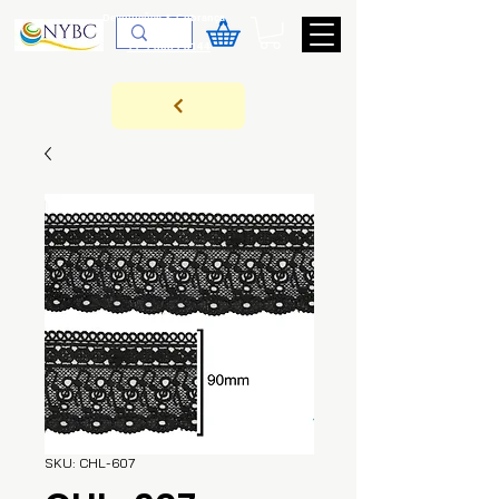
Devoluções & Cobrança
11-9-3089-3144
SKU: CHL-607