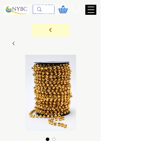
Devoluções & Cobrança
11-9-3089-3144