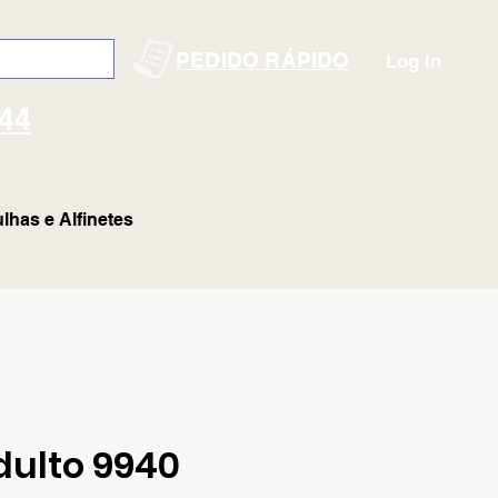
PEDIDO RÁPIDO
Log In
144
lhas e Alfinetes
dulto 9940