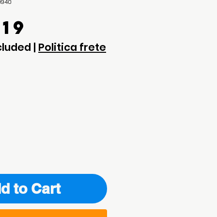
9940
Price
.19
cluded
|
Politica frete
d to Cart