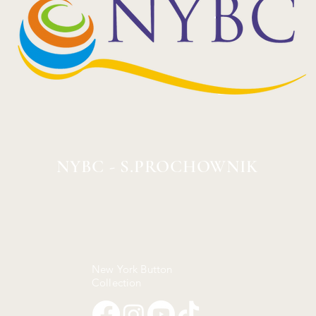
NYBC - S.PROCHOWNIK
New York Button
Collection