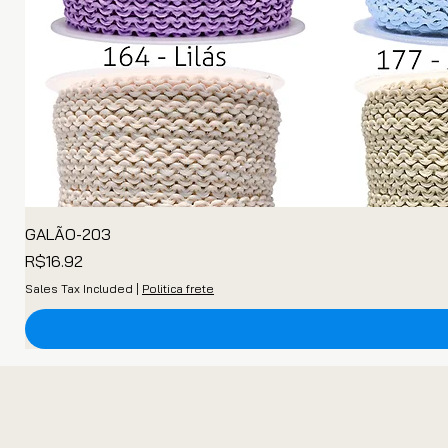
GALÃO-203
Price
R$16.92
Sales Tax Included
|
Politica frete