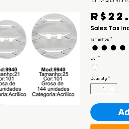
SKU: BOTAO-ADULTO-
R$22
Sales Tax In
Tamanhos
*
Cor
*
Quantity
*
Ad