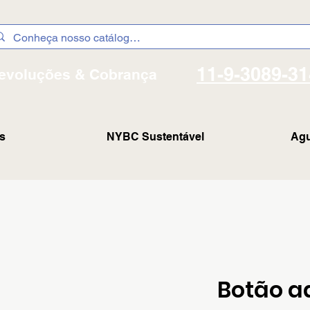
11-9-3089-3
evoluções & Cobrança
s
NYBC Sustentável
Agu
Botão a