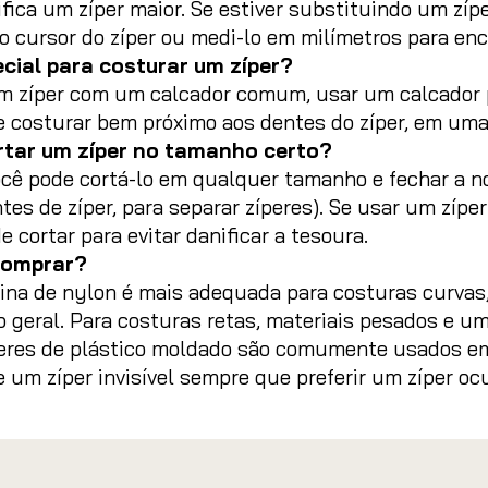
fica um zíper maior. Se estiver substituindo um zíp
 do cursor do zíper ou medi-lo em milímetros para en
cial para costurar um zíper?
 zíper com um calcador comum, usar um calcador pa
e costurar bem próximo aos dentes do zíper, em uma 
tar um zíper no tamanho certo?
você pode cortá-lo em qualquer tamanho e fechar a
ntes de zíper, para separar zíperes). Se usar um zíp
 cortar para evitar danificar a tesoura.
 comprar?
ina de nylon é mais adequada para costuras curvas
o geral. Para costuras retas, materiais pesados e um
eres de plástico moldado são comumente usados em 
se um zíper invisível sempre que preferir um zíper o