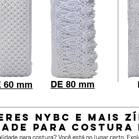
DE 80 mm
 60 mm
eres NYBC e mais z
dade para costura
lidade para costura? Você está no lugar certo. Exp