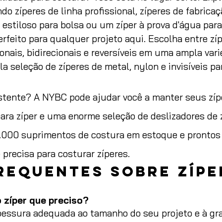
do zíperes de linha profissional, zíperes de fabricaç
 estiloso para bolsa ou um zíper à prova d'água par
perfeito para qualquer projeto aqui. Escolha entre zí
cionais, bidirecionais e reversíveis em uma ampla vari
seleção de zíperes de metal, nylon e invisíveis pa
istente? A NYBC pode ajudar você a manter seus zí
 para zíper e uma enorme seleção de deslizadores de 
4.000 suprimentos de costura em estoque e prontos 
precisa para costurar zíperes.
requentes sobre zípe
 zíper que preciso?
essura adequada ao tamanho do seu projeto e à gr