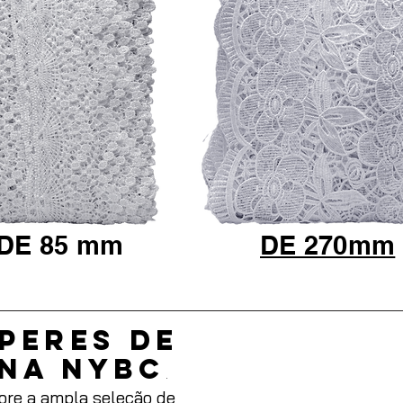
DE 85 mm
DE 270mm
íperes de
 na NYBC
.
lore a ampla seleção de