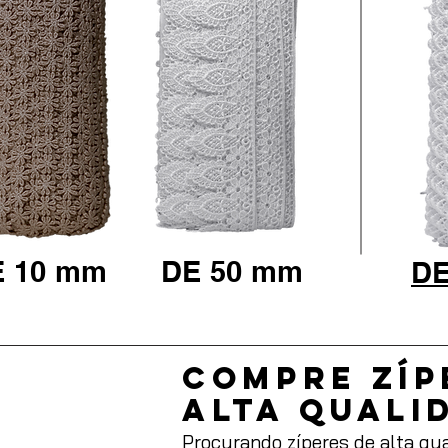
E 10 mm
DE 50 mm
DE
Compre zíp
alta quali
Procurando zíperes de alta qua