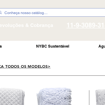
11-9-3089-3
evoluções & Cobrança
s
NYBC Sustentável
Agu
ÇA TODOS OS MODELOS>