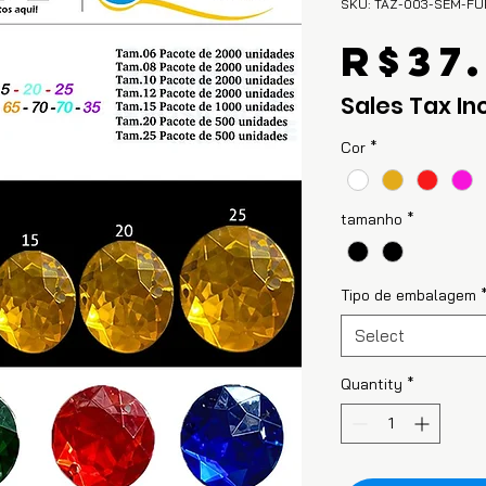
SKU: TAZ-003-SEM-F
R$37
Sales Tax In
Cor
*
tamanho
*
Tipo de embalagem
Select
Quantity
*