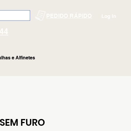
PEDIDO RÁPIDO
Log In
144
lhas e Alfinetes
 SEM FURO