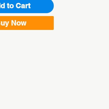
d to Cart
uy Now