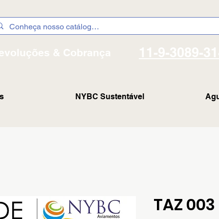
11-9-3089-3
evoluções & Cobrança
s
NYBC Sustentável
Agu
TAZ 003