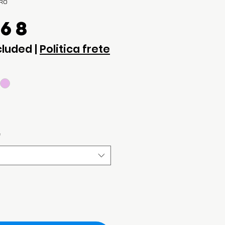
URO
Price
.68
cluded
|
Politica frete
*