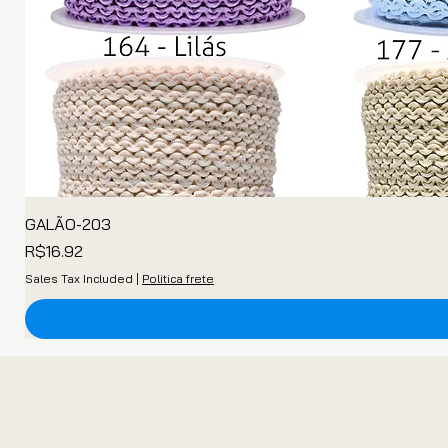
GALÃO-203
Price
R$16.92
Sales Tax Included
|
Politica frete