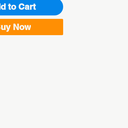
d to Cart
uy Now