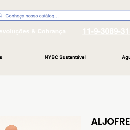
11-9-3089-3
evoluções & Cobrança
s
NYBC Sustentável
Agu
ALJOFRE