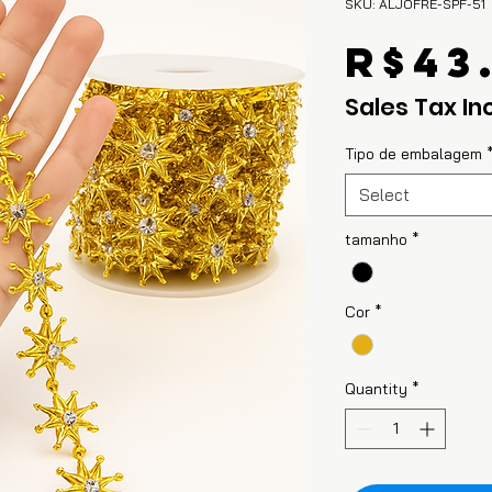
SKU: ALJOFRE-SPF-51
R$43
Sales Tax In
Tipo de embalagem
Select
tamanho
*
Cor
*
Quantity
*