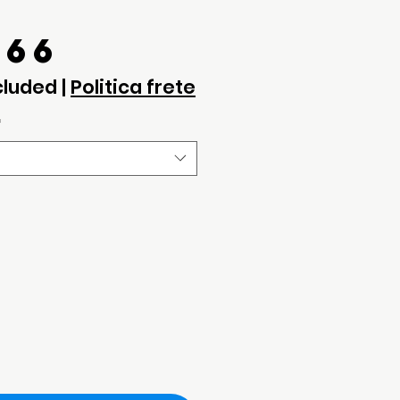
Price
.66
cluded
|
Politica frete
*