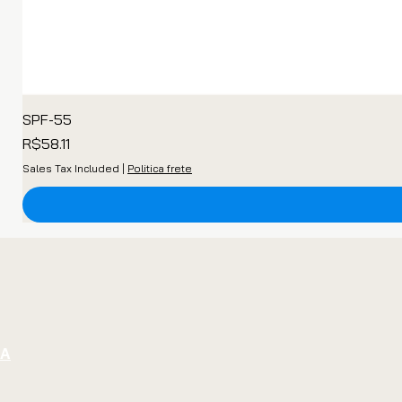
SPF-55
Price
R$58.11
Sales Tax Included
|
Politica frete
GA