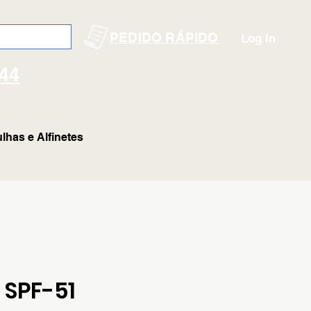
PEDIDO RÁPIDO
Log In
144
lhas e Alfinetes
 SPF-51