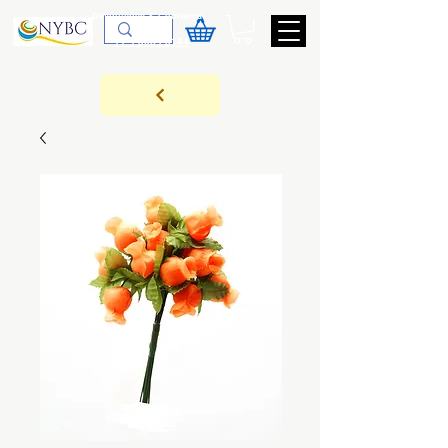
Devoluções & Cobrança
11-9-3089-3144