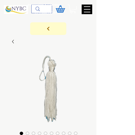
Devoluções & Cobrança
11-9-3089-3144