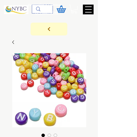
Devoluções & Cobrança
11-9-3089-3144