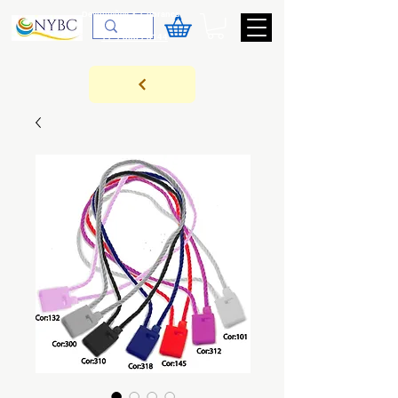
Devoluções & Cobrança
11-9-3089-3144