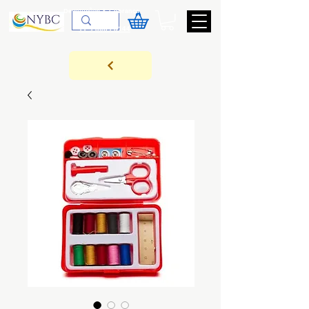
Devoluções & Cobrança
11-9-3089-3144