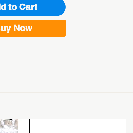
d to Cart
uy Now