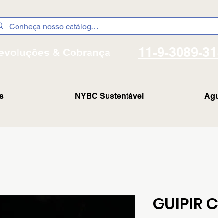
11-9-3089-3
evoluções & Cobrança
s
NYBC Sustentável
Agu
GUIPIR C