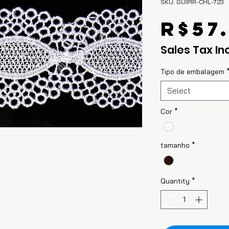
SKU: GUIPIR-CHL-723
R$57
Sales Tax In
Tipo de embalagem
Select
Cor
*
tamanho
*
Quantity
*