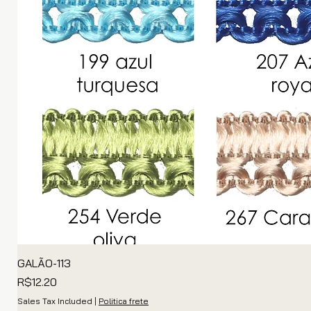
GALÃO-113
Price
R$12.20
Sales Tax Included
|
Politica frete