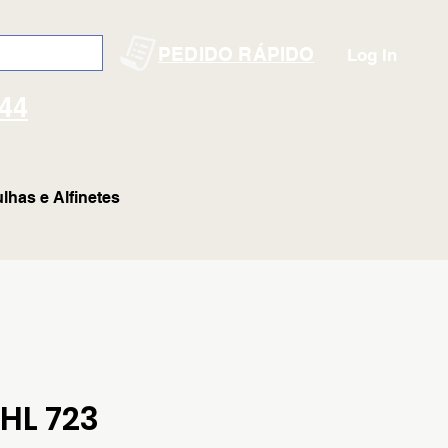
PEDIDO RÁPIDO
Log In
144
lhas e Alfinetes
HL 723