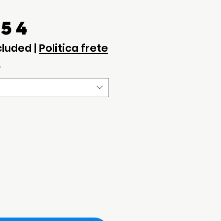
Price
.54
cluded
|
Politica frete
*