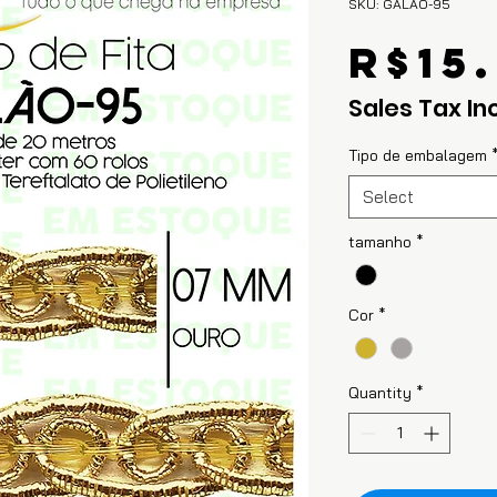
SKU: GALAO-95
R$15
Sales Tax In
Tipo de embalagem
Select
tamanho
*
Cor
*
Quantity
*