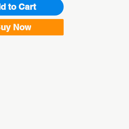
d to Cart
uy Now