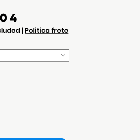
Price
.04
cluded
|
Politica frete
*