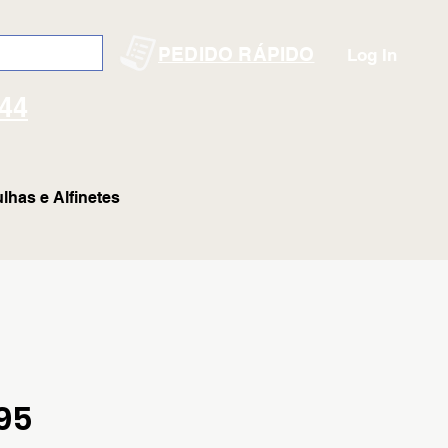
PEDIDO RÁPIDO
Log In
144
lhas e Alfinetes
95