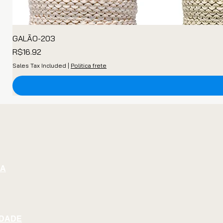
GALÃO-203
Price
R$16.92
Sales Tax Included
|
Politica frete
GA
IDADE