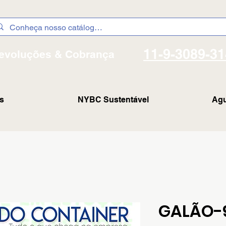
11-9-3089-3
evoluções & Cobrança
s
NYBC Sustentável
Agu
GALÃO-