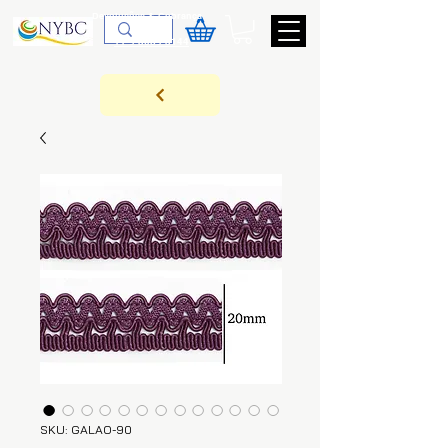
Devoluções & Cobrança
11-9-3089-3144
SKU: GALAO-90