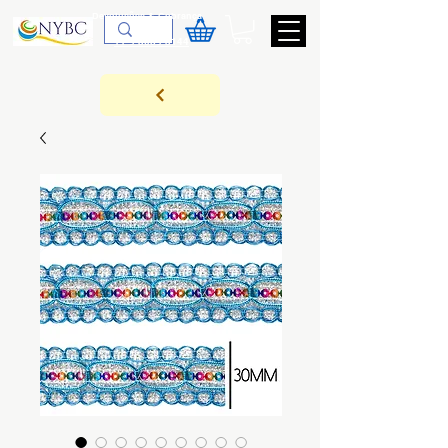
Devoluções & Cobrança
11-9-3089-3144