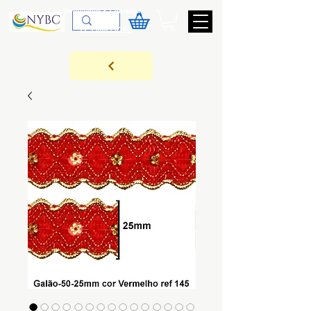
Devoluções & Cobrança
11-9-3089-3144