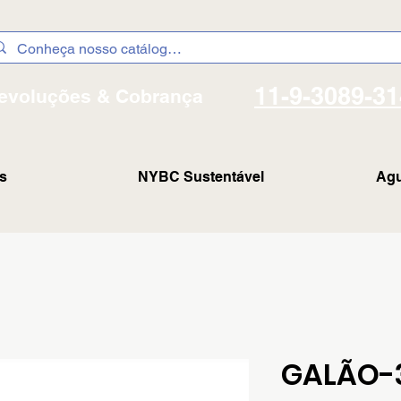
11-9-3089-3
evoluções & Cobrança
s
NYBC Sustentável
Agu
GALÃO-