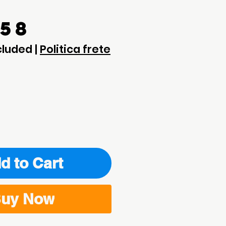
Price
.58
cluded
|
Politica frete
d to Cart
uy Now