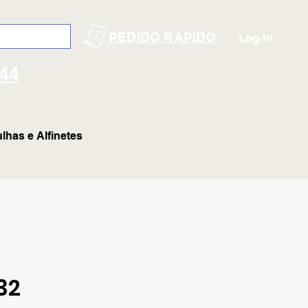
PEDIDO RÁPIDO
Log In
144
lhas e Alfinetes
32