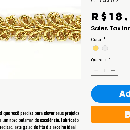
SKU: GALAO-32
R$18
Sales Tax In
Cores
*
Quantity
*
Ad
B
el que você precisa para elevar seus projetos
 a um novo patamar de excelência. Fabricado
ecisão, este galão de fita é a escolha ideal