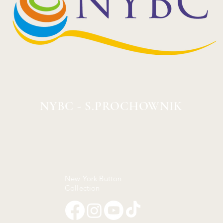
NYBC - S.PROCHOWNIK
New York Button
Collection