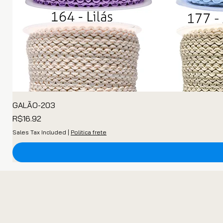
GALÃO-203
Price
R$16.92
Sales Tax Included
|
Politica frete