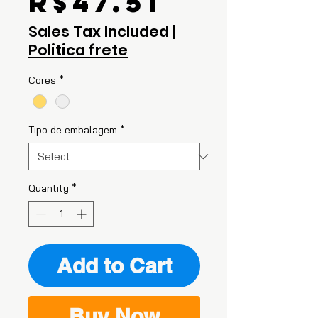
Price
R$47.51
Sales Tax Included
|
Politica frete
Cores
*
Tipo de embalagem
*
Quantity
*
Add to Cart
Buy Now