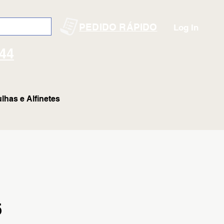
PEDIDO RÁPIDO
Log In
144
lhas e Alfinetes
5