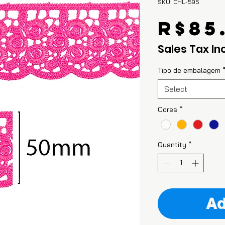
SKU: CHL-595
R$85
Sales Tax In
Tipo de embalagem
Select
Cores
*
Quantity
*
Ad