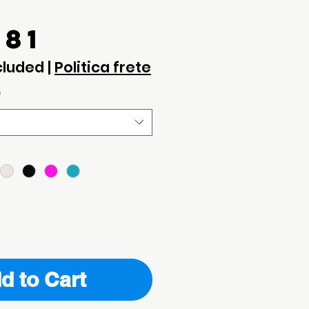
Price
.81
cluded
|
Politica frete
*
d to Cart