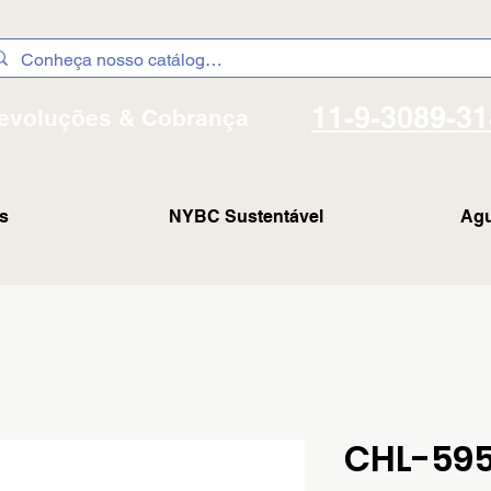
11-9-3089-3
evoluções & Cobrança
s
NYBC Sustentável
Agu
CHL-59