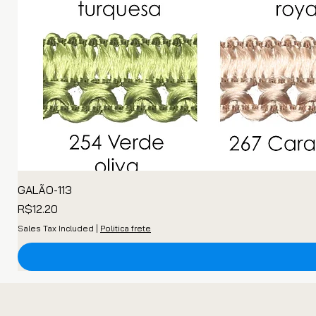
GALÃO-113
Price
R$12.20
Sales Tax Included
|
Politica frete