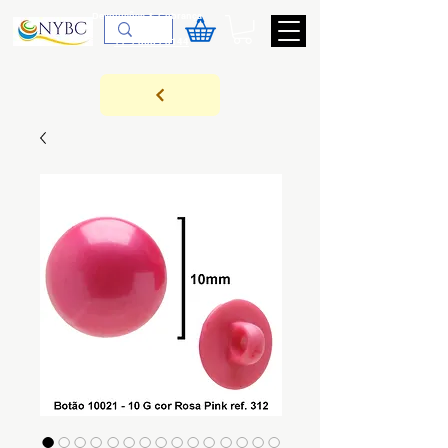
Devoluções & Cobrança
11-9-3089-3144