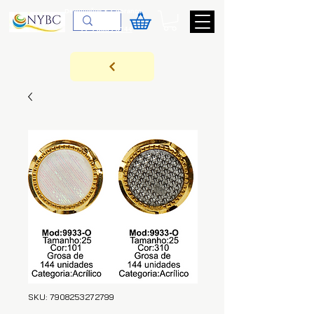
Devoluções & Cobrança
11-9-3089-3144
SKU: 7908253272799