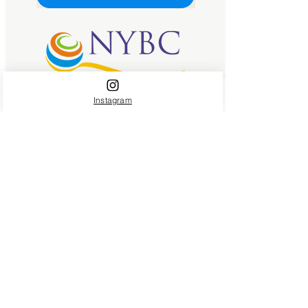
Instagram
Tele-Vendas
11 3855-0146
11 3961-0146
Devoluções & Cobrança
11-93089-3144
POLÍTICA DE ENTREGA
POLÍTICA DE DEVOLUÇÃOES E TROCAS
POLÍTICA DE PRIVACIDADE