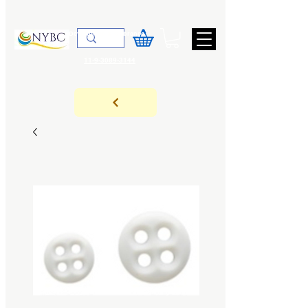
top of page
Devoluções & Cobrança
11-9-3089-3144