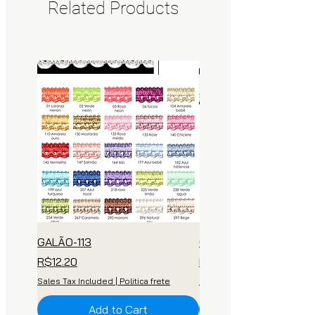
Related Products
GALÃO-113
GALÃO 112
Price
Price
R$12.20
R$18.00
Sales Tax Included
|
Politica frete
Sales Tax Included
Add to Cart