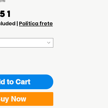
0119
Price
51
cluded
|
Politica frete
d to Cart
uy Now