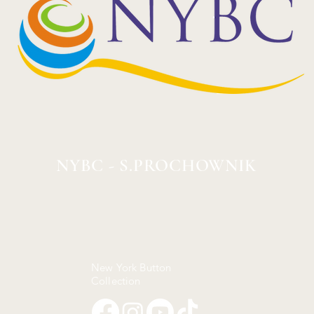
NYBC - S.PROCHOWNIK
New York Button
Collection