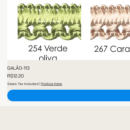
GALÃO-113
Price
R$12.20
Sales Tax Included
|
Politica frete