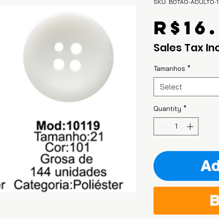
SKU: BOTAO-ADULTO-1
R$16.
Sales Tax In
Tamanhos
*
Select
Quantity
*
Ad
B