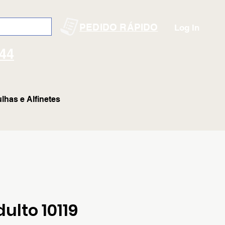
PEDIDO RÁPIDO
Log In
144
lhas e Alfinetes
ulto 10119