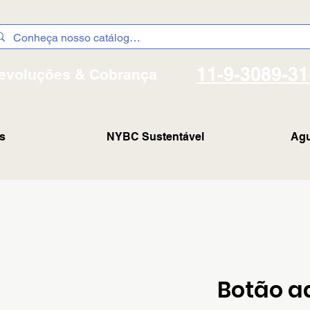
11-9-3089-3
evoluções & Cobrança
s
NYBC Sustentável
Agu
Botão ad