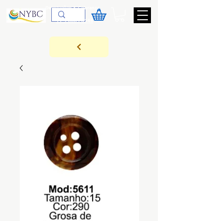
Devoluções & Cobrança
11-9-3089-3144