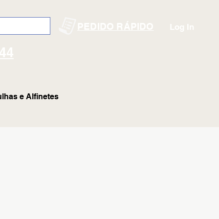
PEDIDO RÁPIDO
Log In
144
lhas e Alfinetes