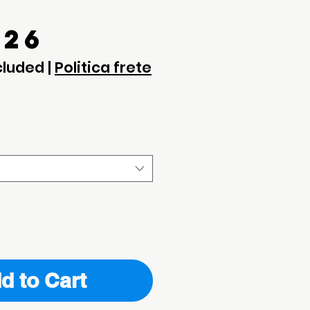
Price
.26
cluded
|
Politica frete
d to Cart