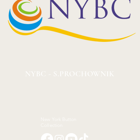
NYBC - S.PROCHOWNIK
New York Button
Collection