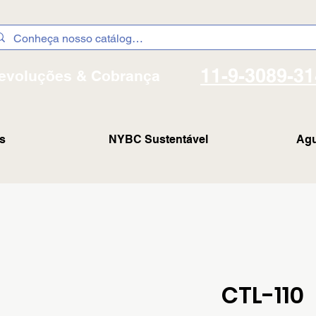
11-9-3089-3
evoluções & Cobrança
s
NYBC Sustentável
Agu
CTL-110