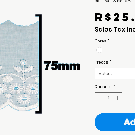
SKU: 7908271200675
R$25
Sales Tax In
Cores
*
Preços
*
Select
Quantity
*
Ad