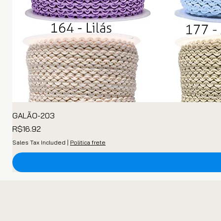
GALÃO-203
Price
R$16.92
Sales Tax Included
|
Politica frete