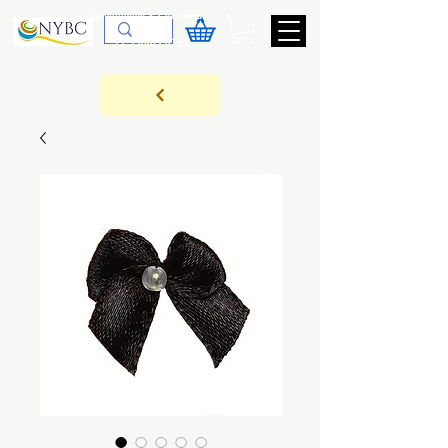
Devoluções & Cobrança
11-9-3089-3144