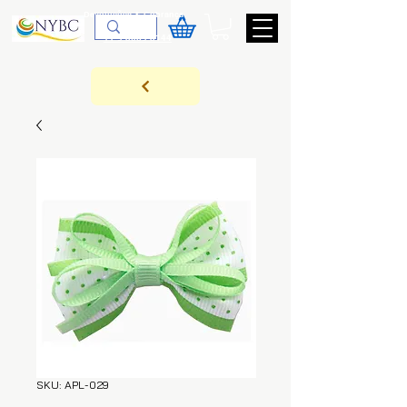
Devoluções & Cobrança
11-9-3089-3144
SKU: APL-029