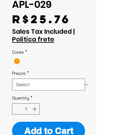
APL-029
Price
R$25.76
Sales Tax Included
|
Politica frete
Cores
*
Preços
*
Quantity
*
Add to Cart