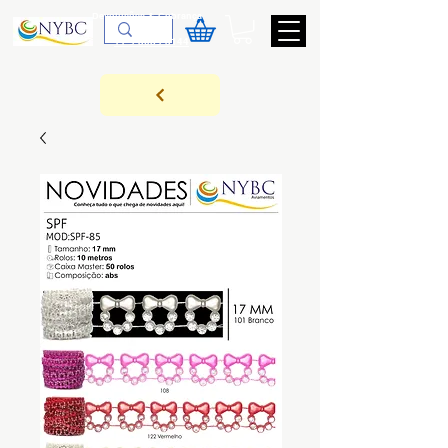
Devoluções & Cobrança
11-9-3089-3144