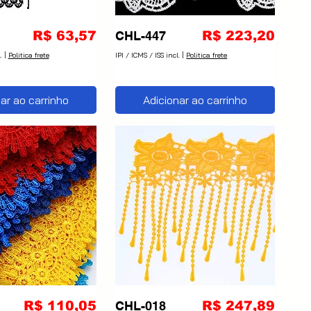
Preço
Preço
R$ 63,57
CHL-447
R$ 223,20
.
|
Politica frete
IPI / ICMS / ISS incl.
|
Politica frete
ar ao carrinho
Adicionar ao carrinho
Preço
Preço
R$ 110,05
CHL-018 ​​​​​​​
R$ 247,89