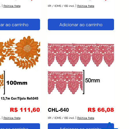
.
|
Politica frete
IPI / ICMS / ISS incl.
|
Politica frete
ar ao carrinho
Adicionar ao carrinho
Preço
Preço
R$ 111,60
CHL-640
R$ 66,08
.
|
Politica frete
IPI / ICMS / ISS incl.
|
Politica frete
ar ao carrinho
Adicionar ao carrinho