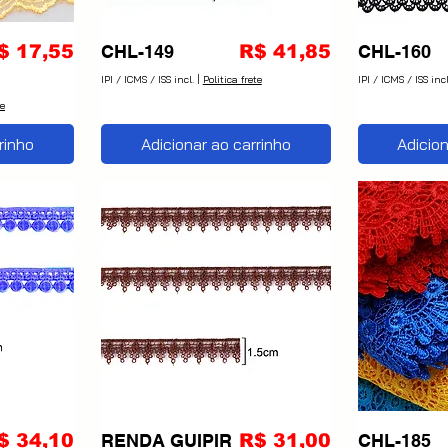
reço
Preço
$ 17,55
CHL-149
R$ 41,85
CHL-160
IPI / ICMS / ISS incl.
|
Politica frete
IPI / ICMS / ISS incl
te
rinho
Adicionar ao carrinho
Adicion
reço
Preço
$ 34,10
RENDA GUIPIR
R$ 31,00
CHL-185