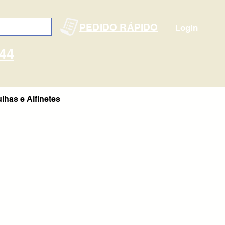
PEDIDO RÁPIDO
Login
144
lhas e Alfinetes