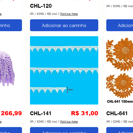
CHL-120
IPI / ICMS / ISS incl
te
IPI / ICMS / ISS incl.
|
Politica frete
rinho
Adicionar ao carrinho
Adicion
eço
Preço
 266,99
CHL-141
R$ 31,00
CHL-641
te
IPI / ICMS / ISS incl.
|
Politica frete
IPI / ICMS / ISS incl
rinho
Adicionar ao carrinho
Adicion