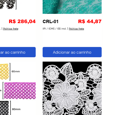
Preço
Preço
R$ 286,04
CRL-01
R$ 44,87
.
|
Politica frete
IPI / ICMS / ISS incl.
|
Politica frete
ar ao carrinho
Adicionar ao carrinho