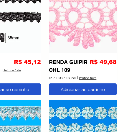
Preço
Preço
R$ 45,12
RENDA GUIPIR
R$ 49,68
CHL 109
.
|
Politica frete
IPI / ICMS / ISS incl.
|
Politica frete
ar ao carrinho
Adicionar ao carrinho