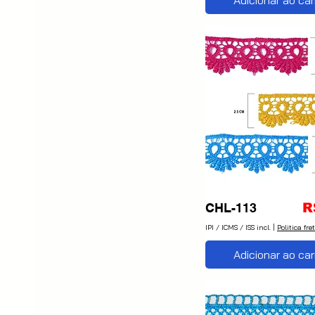
P
CHL-113
R
IPI / ICMS / ISS incl.
|
Politica fre
Adicionar ao car