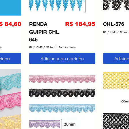
reço
Preço
$ 84,60
RENDA
R$ 184,95
CHL-576
GUIPIR CHL
IPI / ICMS / ISS incl
645
te
IPI / ICMS / ISS incl.
|
Politica frete
rinho
Adicionar ao carrinho
Adicion