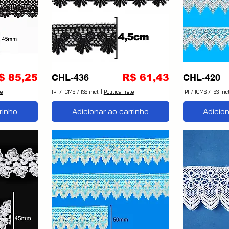
reço
Preço
$ 85,25
CHL-436
R$ 61,43
CHL-420
te
IPI / ICMS / ISS incl.
|
Politica frete
IPI / ICMS / ISS incl
rinho
Adicionar ao carrinho
Adicion