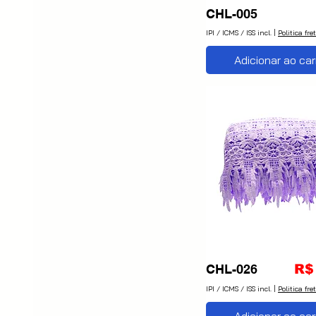
CHL-005
IPI / ICMS / ISS incl.
|
Politica fre
Adicionar ao car
Pr
CHL-026
R$
IPI / ICMS / ISS incl.
|
Politica fre
Adicionar ao car