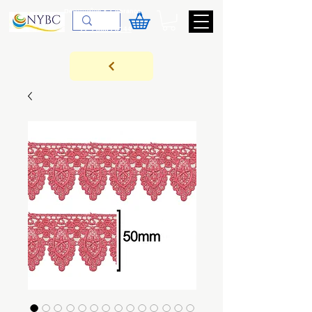
Devoluções & Cobrança
11-9-3089-3144