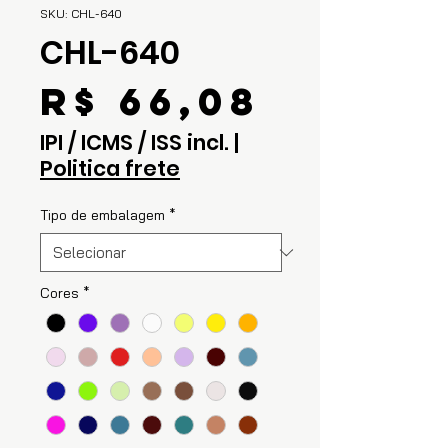
SKU: CHL-640
CHL-640
Preço
R$ 66,08
IPI / ICMS / ISS incl.
|
Politica frete
Tipo de embalagem
*
Cores
*