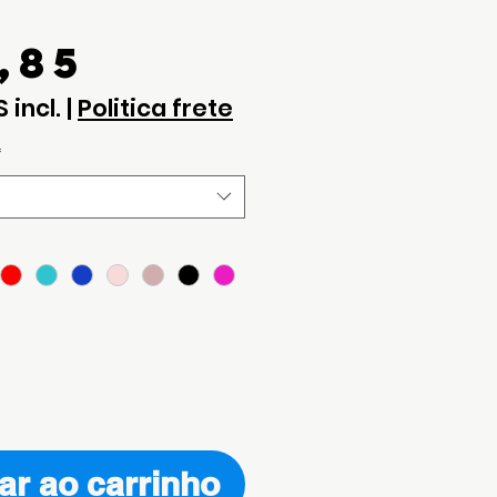
Preço
,85
S incl.
|
Politica frete
*
ar ao carrinho