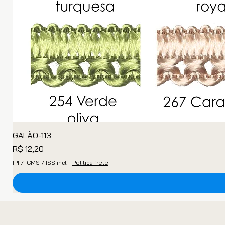
GALÃO-113
Preço
R$ 12,20
IPI / ICMS / ISS incl.
|
Politica frete