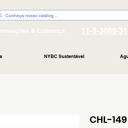
11-9-3089-3
evoluções & Cobrança
s
NYBC Sustentável
Agu
CHL-149