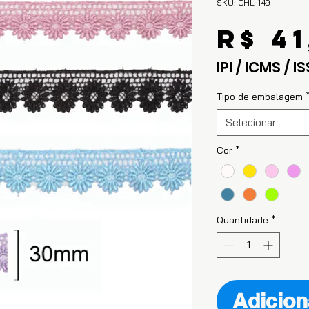
SKU: CHL-149
R$ 41
IPI / ICMS / IS
Tipo de embalagem
Selecionar
Cor
*
Quantidade
*
Adicion