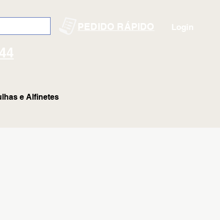
PEDIDO RÁPIDO
Login
144
lhas e Alfinetes