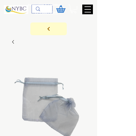
Devoluções & Cobrança
11-9-3089-3144