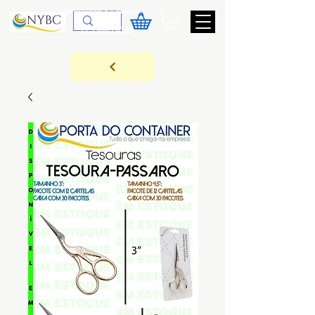
Devoluções & Cobrança
11-9-3089-3144