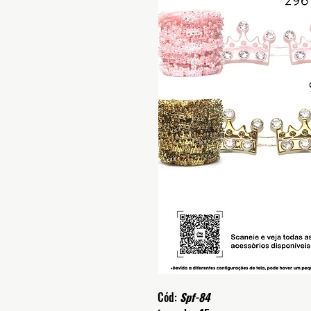
Cód:
Spf-84