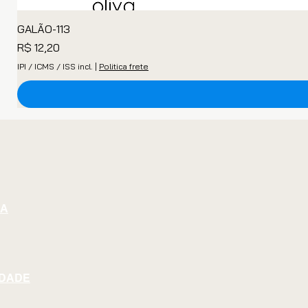
GALÃO-113
Preço
R$ 12,20
IPI / ICMS / ISS incl.
|
Politica frete
GA
IDADE