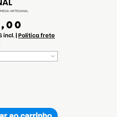
NAL
4-MEGA-ARTESANAL
Preço
5,00
S incl.
|
Politica frete
*
ar ao carrinho