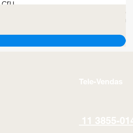
GAL
Pre
R$ 
IPI /
Tele-Vendas
11 3855-01