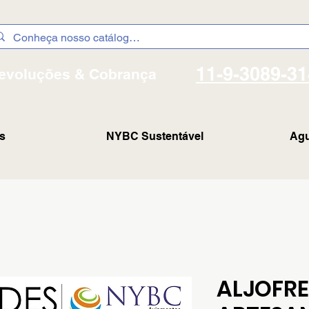
11-9-3089-3
evoluções & Cobrança
s
NYBC Sustentável
Agu
ALJOFRE