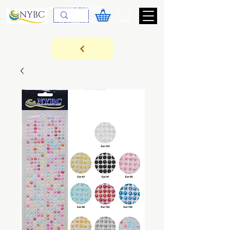
Devoluções & Cobrança
11-9-3089-3144