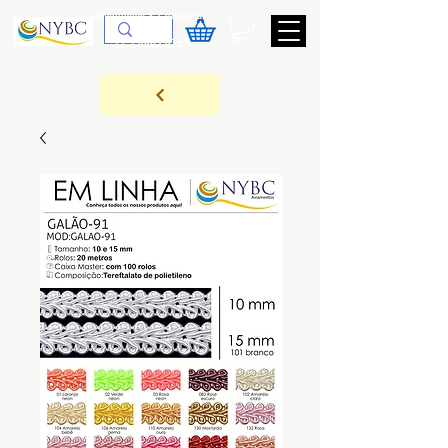
Devoluções & Cobrança
11-9-3089-3144