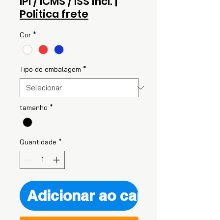
IPI / ICMS / ISS incl.
|
Politica frete
Cor
*
Tipo de embalagem
*
tamanho
*
Quantidade
*
Adicionar ao carrinho