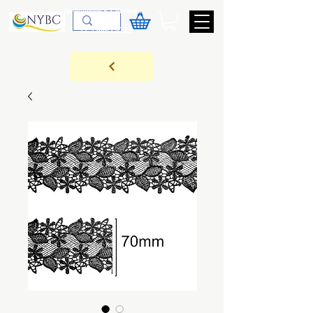
Devoluções & Cobrança
11-9-3089-3144