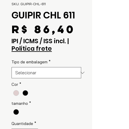
SKU: GUIPIR-CHL-611
GUIPIR CHL 611
Preço
R$ 86,40
IPI / ICMS / ISS incl.
|
Politica frete
Tipo de embalagem
*
Cor
*
tamanho
*
Quantidade
*