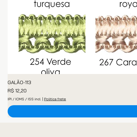
GALÃO-113
Preço
R$ 12,20
IPI / ICMS / ISS incl.
|
Politica frete