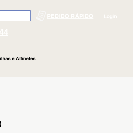
PEDIDO RÁPIDO
Login
144
lhas e Alfinetes
3