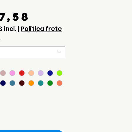
Preço
7,58
S incl.
|
Politica frete
*