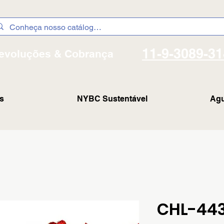
11-9-3089-3
evoluções & Cobrança
s
NYBC Sustentável
Agu
CHL-44