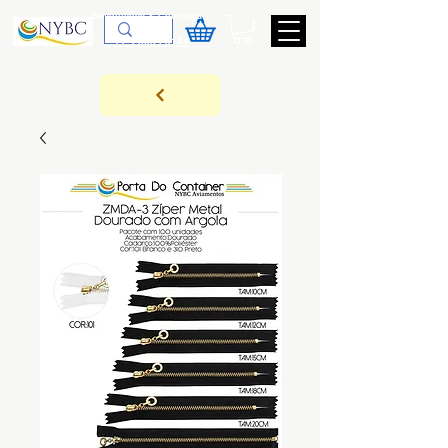
Devoluções & Cobrança
11-9-3089-3144