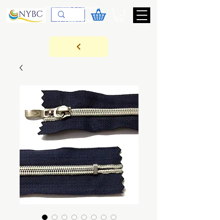
Devoluções & Cobrança
11-9-3089-3144