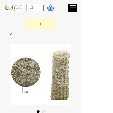
Devoluções & Cobrança
11-9-3089-3144