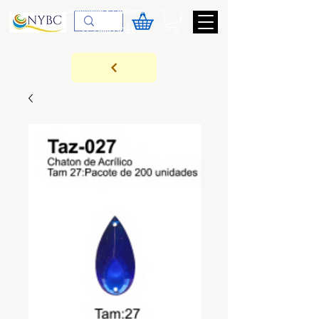
Devoluções & Cobrança
11-9-3089-3144