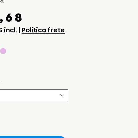
URO
Preço
,68
S incl.
|
Politica frete
*