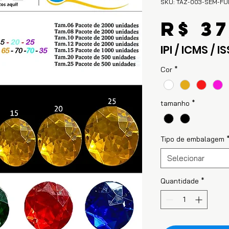
SKU: TAZ-003-SEM-F
R$ 37
IPI / ICMS / IS
Cor
*
tamanho
*
Tipo de embalagem
Selecionar
Quantidade
*