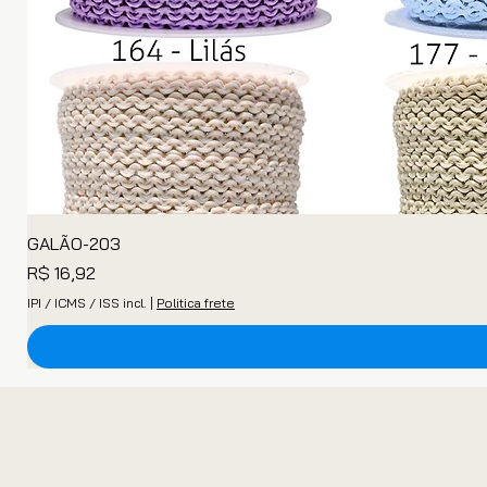
GALÃO-203
Preço
R$ 16,92
IPI / ICMS / ISS incl.
|
Politica frete