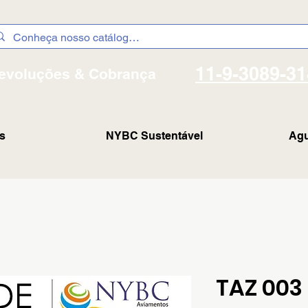
11-9-3089-3
evoluções & Cobrança
s
NYBC Sustentável
Agu
TAZ 003