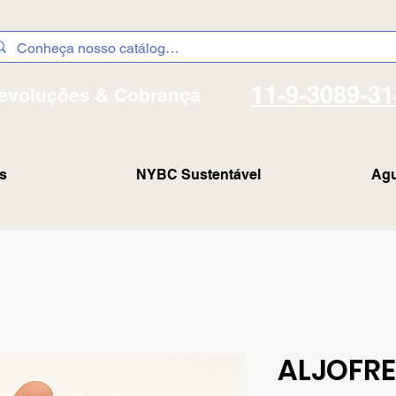
11-9-3089-3
evoluções & Cobrança
s
NYBC Sustentável
Agu
ALJOFRE