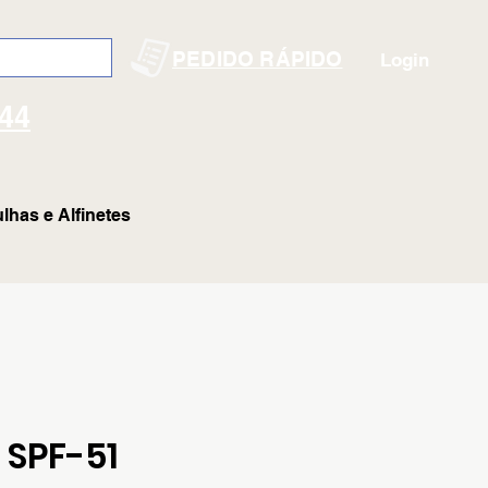
PEDIDO RÁPIDO
Login
144
lhas e Alfinetes
 SPF-51