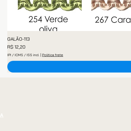
GALÃO-113
Preço
R$ 12,20
IPI / ICMS / ISS incl.
|
Politica frete
GA