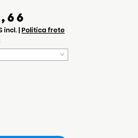
Preço
3,66
S incl.
|
Politica frete
*