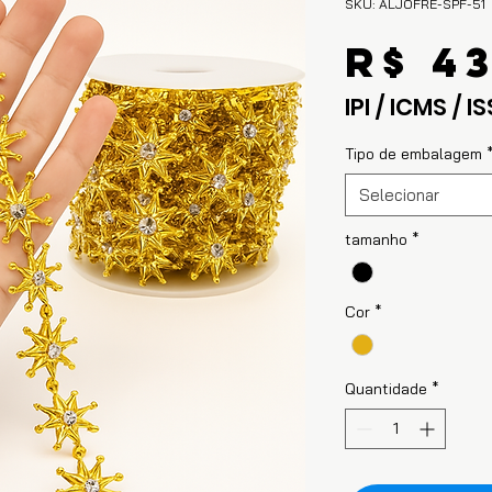
SKU: ALJOFRE-SPF-51
R$ 4
IPI / ICMS / IS
Tipo de embalagem
Selecionar
tamanho
*
Cor
*
Quantidade
*